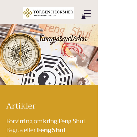
Artikler
Forvirring omkring Feng Shui.
Bagua eller
Feng Shui