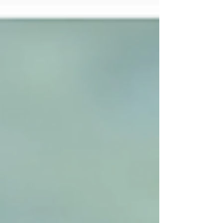
ind ad døren, mens andre virker kolde, urolige
eller drænende – uden at vi helt kan forklare
hvorfor?" Det spørgsmål har fulgt mig gennem
mere end 35 år som Feng Shui-rådgiver. Da jeg
begyndte at arbejde med Feng Shui, troede jeg
– ligesom de fleste andre – at det handlede om
møbler, farver og indretning. Men ret hurtigt
opdagede j