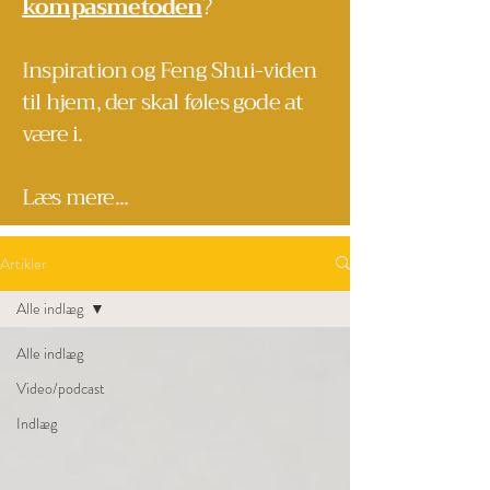
kompasmetoden
?
Inspiration og Feng Shui-viden
til hjem, der skal føles gode at
være i.
Læs mere...
Artikler
Alle indlæg
Alle indlæg
Video/podcast
Indlæg