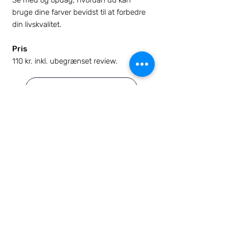
bruge dine farver bevidst til at forbedre
din livskvalitet.
Pris
110 kr. inkl. ubegrænset review.
Køb kurset her
Torben Hecksher Feng Shui Master
Fengshuiinstituttet, Østerbrogade 134 1th. 2100
København Ø
Tlf:
+45 28 11 42 09
torben@fengshuimaster.dk
Bank: Sydbank reg. 8075 kto.
0002064743