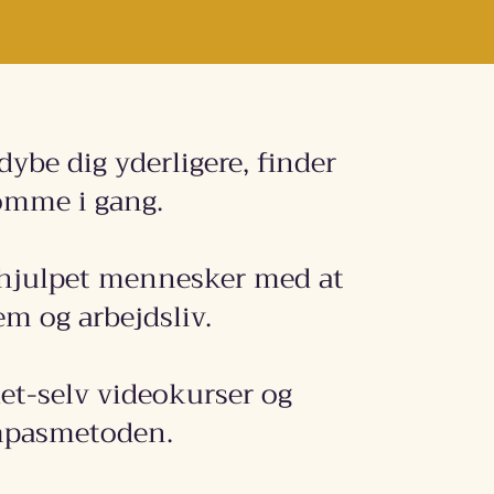
ybe dig yderligere, finder
komme i gang.
 hjulpet mennesker med at
em og arbejdsliv.
et-selv videokurser og
ompasmetoden.