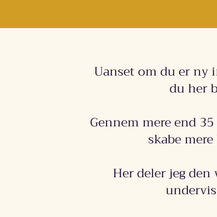
Uanset om du er ny in
du her b
Gennem mere end 35 å
skabe mere 
Her deler jeg den
undervis