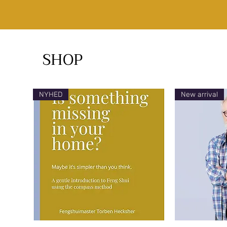
SHOP
NYHED
New arrival