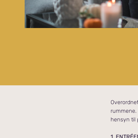
Overordnet 
rummene. Po
hensyn til 
1.
ENTRÉE