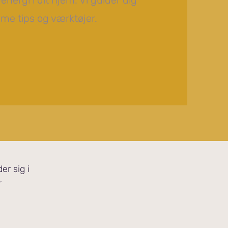
energi i dit hjem. Vi guider dig
e tips og værktøjer.
er sig i
r