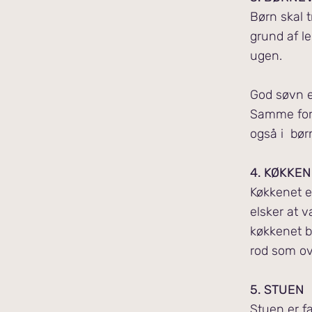
Børn skal t
grund af l
ugen.
God søvn er
Samme forh
også i bør
4. KØKKE
Køkkenet e
elsker at 
køkkenet b
rod som ov
5. STUEN
Stuen er f