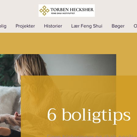
lig
Projekter
Historier
Lær Feng Shui
Bøger
6 boligtips