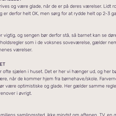
rives og være glade, når de er på deres værelser. L
idt r
eg er derfor helt OK, men sørg for at rydde helt op 2-3 
 vigtig, og sengen bør derfor stå, så barnet kan se dør
oldsregler som i de voksnes soveværelse, gælder nem
nenes værelser.
NET
r ofte sjælen i huset. Det er her vi hænger ud, og her 
være, når de kommer hjem fra børnehave/skole. Farvern
ør være optimistiske og glade. Her gælder samme regl
enover i øvrigt.
amiliens samlingssted, ikke mindst om aftenen. TV, en 