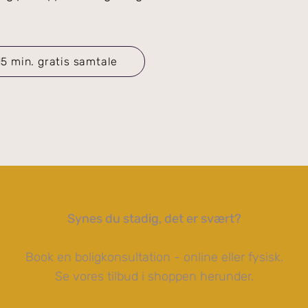
5 min. gratis samtale
Synes du stadig, det er svært?
Book en boligkonsultation - online eller fysisk.
Se vores tilbud i shoppen herunder.