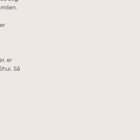
amilien.
er
r, er
Shui. Så
,