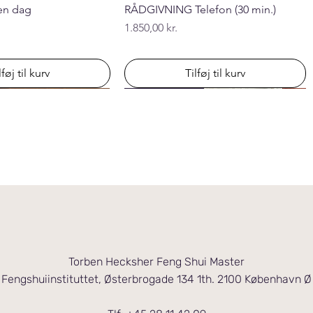
en dag
RÅDGIVNING Telefon (30 min.)
Pris
1.850,00 kr.
lføj til kurv
Tilføj til kurv
NYHED
Early Bird 25%
Torben Hecksher Feng Shui Master
Fengshuiinstituttet, Østerbrogade 134 1th. 2100 København Ø
ne /gør-det-selv
etning / online kursus
lefon (60 min.)
Online
Hoveddøren er vigtig! /gør-det-selv
E-BOG "Feng Shui Living"
RÅDGVNING Bolig besøg
UDDANNELSE -
HOLDUNDERVISNING
Pris
Pris
Pris
225,00 kr.
129,00 kr.
5.675,00 kr.