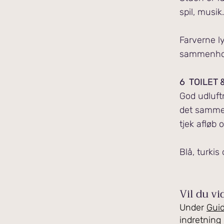
spil, musik.
Farverne l
sammenho
6 TOILET 
God udluft
det samme 
tjek afløb 
Blå, turki
Vil du v
Under
Guid
indretning