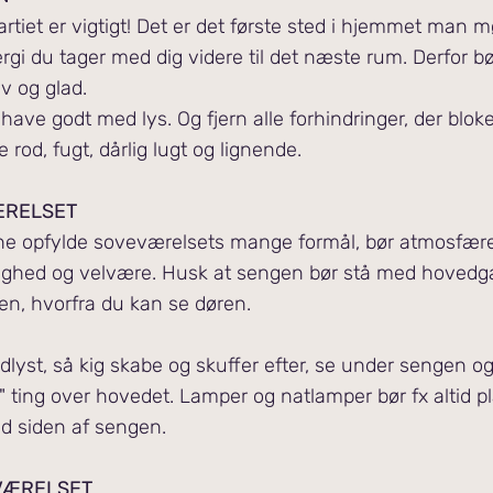
rtiet er vigtigt! Det er det første sted i hjemmet man m
rgi du tager med dig videre til det næste rum. Derfor b
v og glad.
 have godt med lys. Og f
jern alle forhindringer, der blok
 rod, fugt, dårlig lugt og lignende.
ÆRELSET
ne opfylde soveværelsets mange formål, bør atmosfær
ryghed og velvære. Husk at sengen bør stå med hoved
, hvorfra du kan se døren.
dlyst, så kig skabe og skuffer efter, se under sengen og
ge" ting over hovedet. Lamper og natlamper bør fx altid p
d siden af sengen.
VÆRELSET