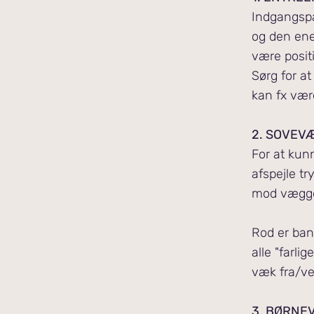
Indgangspa
og den ene
være positi
Sørg for at
kan fx være
2.
SOVEV
For at kun
afspejle t
mod væggen
Rod er ban
alle "farli
væk fra/ve
3. BØRNE