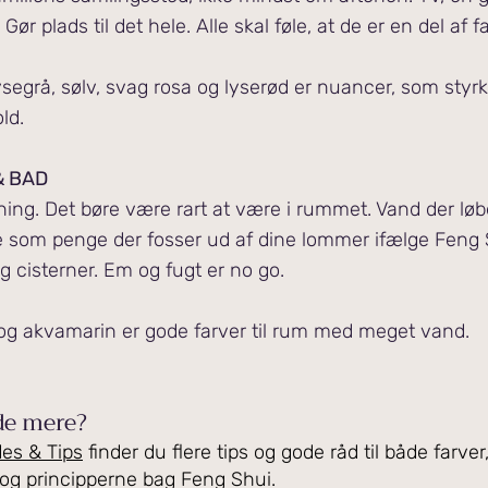
 Gør plads til det hele. Alle skal føle, at de er en del af f
ysegrå, sølv, svag rosa og lyserød er nuancer, som styrk
ld.
& BAD
ning. Det børe være rart at være i rummet. Vand der løbe
som penge der fosser ud af dine lommer ifælge Feng 
og cisterner. Em og fugt er no go.
s og akvamarin er gode farver til rum med meget vand.
ide mere?
es & Tips
finder du flere tips og gode råd til både farver
 og principperne bag Feng Shui.