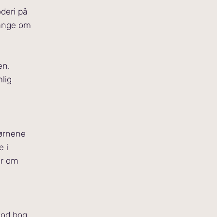
oderi på
gange om
en.
lig
børnene
e i
er om
god bog,