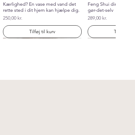
Kærlighed? En vase med vand det
Feng Shui din bolig - 
rette sted i dit hjem kan hjælpe dig.
gør-det-selv
Pris
Pris
250,00 kr.
289,00 kr.
Tilføj til kurv
Tilføj til k
Introduktion til farver /gør-det-selv
E-BOG "Sund med Feng Shui"
FLYTTETJEK
RÅDGIVNING Virksomhed, timepris
Principperne i Feng S
Health, Wealth & Feng
JORDSTRÅLER Opmål
RÅDGIVNING Butiksbe
kompasmetoden /gør-
Pris
Pris
Pris
Pris
Pris
Pris
Pris
110,00 kr.
129,00 kr.
1.250,00 kr.
2.500,00 kr.
129,00 kr.
1.575,00 kr.
2.500,00 kr.