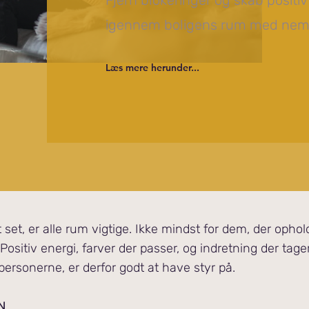
Fjern blokeringer og skab positiv 
igennem boligens rum med nemm
Læs mere herunder...
set, er alle rum vigtige. Ikke mindst for dem, der ophold
sitiv energi, farver der passer, og indretning der tage
personerne, er derfor godt at have styr på.
N