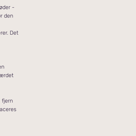
øder -
ør den
erer. Det
en
gærdet
 fjern
laceres