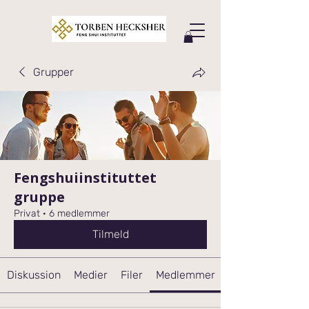
Grupper
Fengshuiinstituttet
gruppe
Privat
·
6 medlemmer
Tilmeld
Diskussion
Medier
Filer
Medlemmer