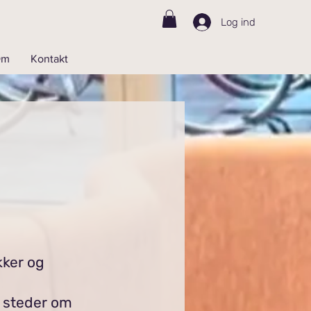
Log ind
Om
Kontakt
kker og
e steder om