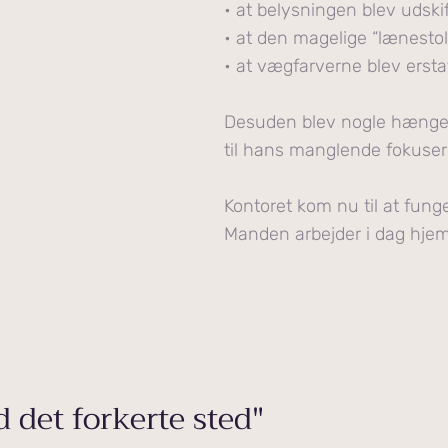
• at belysningen blev udski
• at den magelige “lænestol
• at vægfarverne blev ersta
Desuden blev nogle hænger
til hans manglende fokuse
Kontoret kom nu til at fung
Manden arbejder i dag hje
d det forkerte sted"