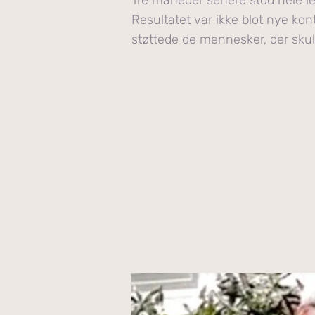
Tre måneder senere stod hele le
Resultatet var ikke blot nye kon
støttede de mennesker, der skul