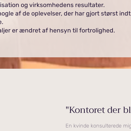
nisation og virksomhedens resultater.
nogle af de oplevelser, der har gjort størst ind
.
jer er ændret af hensyn til fortrolighed.
"Kontoret der bl
En kvinde konsulterede mig i