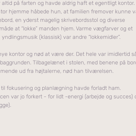
id på farten og havde aldrig haft et egentligt kontor.
ontor hjemme håbede hun, at familien fremover kunne 
bord, en yderst magelig skrivebordsstol og diverse
måde at “lokke” manden hjem. Varme vægfarver og et
dlingsmusik (klassisk) var andre “lokkemidler”.
nye kontor og nød at være der. Det hele var imidlertid s
 i baggrunden. Tilbagelænet i stolen, med benene på bor
ende ud fra højtalerne, nød han tilværelsen.
il fokusering og planlægning havde forladt ham.
en var jo forkert - for lidt -energi (arbejde og succes) 
gge).