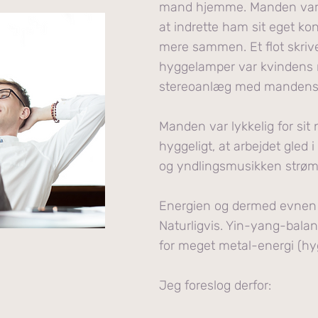
mand hjemme. Manden var alt
at indrette ham sit eget k
mere sammen. Et flot skrive
hyggelamper var kvindens 
stereoanlæg med mandens yn
Manden var lykkelig for sit 
hyggeligt, at arbejdet gled
og yndlingsmusikken strømm
Energien og dermed evnen t
Naturligvis. Yin-yang-balanc
for meget metal-energi (hy
Jeg foreslog derfor: