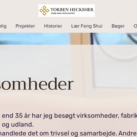
lig
Projekter
Historier
Lær Feng Shui
Bøger
somheder
nd 35 år har jeg besøgt virksomheder, fabri
- og udland.
handlede det om trivsel og samarbejde. Andr