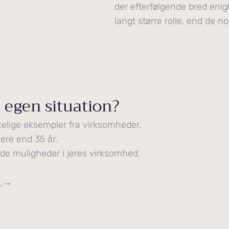
der efterfølgende bred eni
langt større rolle, end de n
s egen situation?
kelige eksempler fra virksomheder,
re end 35 år.
de muligheder i jeres virksomhed.
g
→