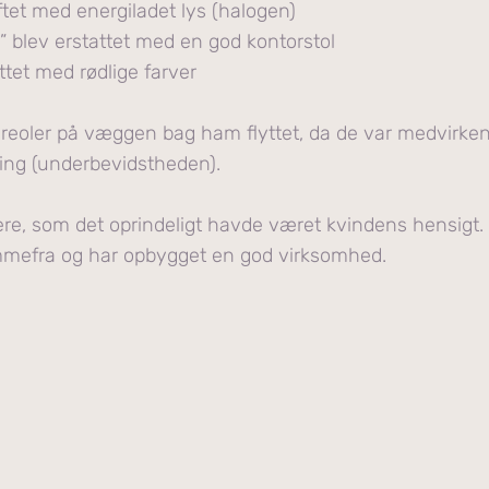
ftet med energiladet lys (halogen)
” blev erstattet med en god kontorstol
ttet med rødlige farver
eoler på væggen bag ham flyttet, da de var medvirke
ring (underbevidstheden).
ere, som det oprindeligt havde været kvindens hensigt.
mmefra og har opbygget en god virksomhed.